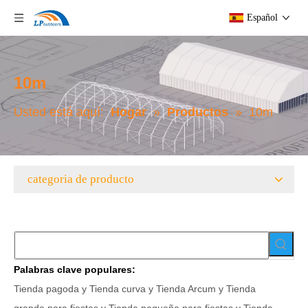
Español
10m
Usted está aquí:
Hogar
»
Productos
»
10m
categoria de producto
Palabras clave populares:
Tienda pagoda y Tienda curva y Tienda Arcum y Tienda