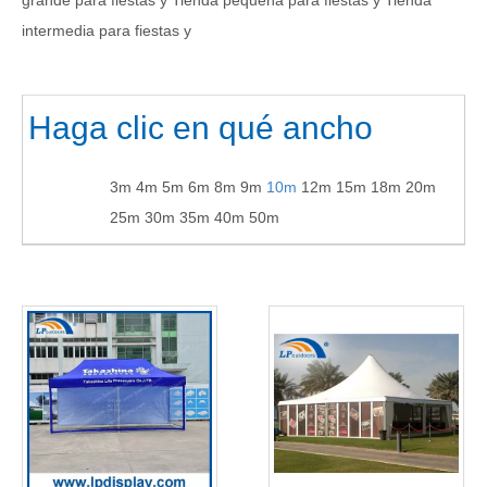
grande para fiestas y Tienda pequeña para fiestas y Tienda
intermedia para fiestas y
Haga clic en qué ancho
3m
4m
5m
6m
8m
9m
10m
12m
15m
18m
20m
25m
30m
35m
40m
50m