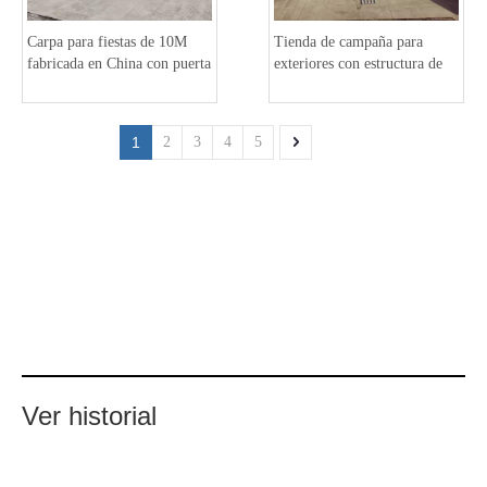
Carpa para fiestas de 10M
Tienda de campaña para
fabricada en China con puerta
exteriores con estructura de
inoxidable a la venta
aluminio de 10x15m para
fiestas Arcum
1
2
3
4
5
Ver historial