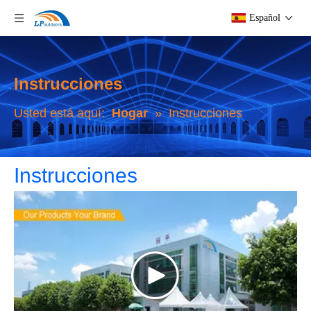
Español
Instrucciones
Usted está aquí:
Hogar
»
Instrucciones
Instrucciones