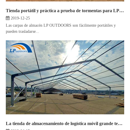
Tienda portátil y práctica a prueba de tormentas para LPoutdoors Carpas de almacenamiento para almacenes industriales
2019-12-25
Las carpas de almacén LP OUTDOORS son fácilmente portátiles y
pueden trasladarse...
La tienda de almacenamiento de logística móvil grande temporal de 20M de luz puede formar un almacén al aire libre personalizado según la demanda