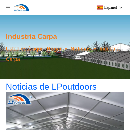
Español
Industria Carpa
Usted está aquí:
Hogar
»
Noticias
»
Industria
Carpa
Noticias de LPoutdoors