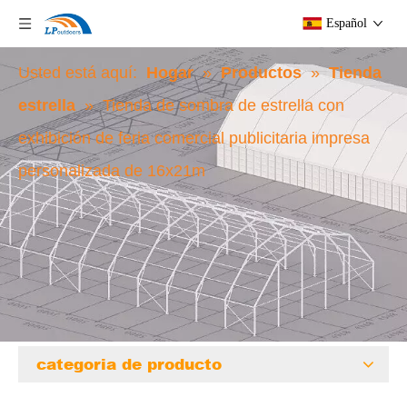
Español
Usted está aquí:
Hogar
»
Productos
»
Tienda
estrella
»
Tienda de sombra de estrella con
exhibición de feria comercial publicitaria impresa
personalizada de 16x21m
categoria de producto