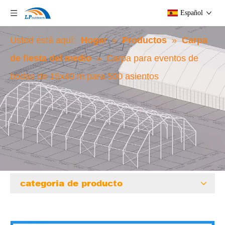
Español
Usted está aquí:
Hogar
»
Productos
»
Carpa
de fiesta del medio
»
Carpa para eventos de
bodas de 15x40 m para 500 asientos
categoria de producto