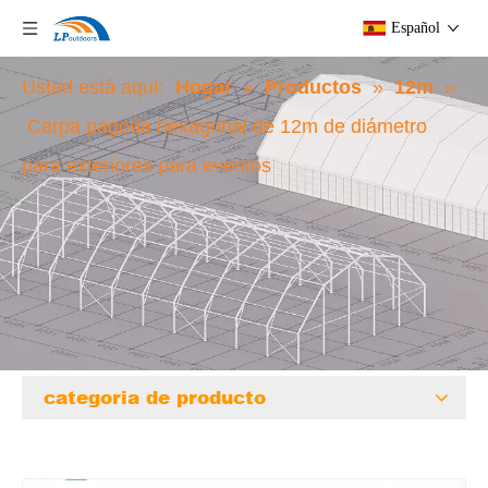
Español
Usted está aquí:
Hogar
»
Productos
»
12m
»
Carpa pagoda hexagonal de 12m de diámetro
para exteriores para eventos
categoria de producto