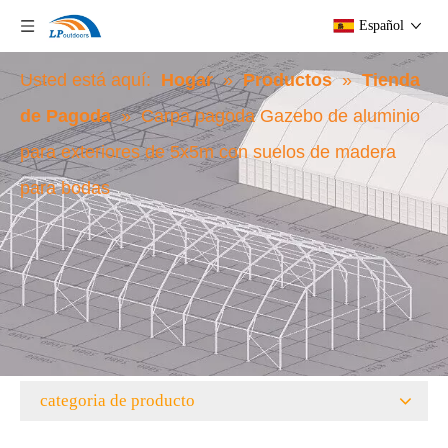
Español
Usted está aquí:
Hogar
»
Productos
»
Tienda
de Pagoda
»
Carpa pagoda Gazebo de aluminio
para exteriores de 5x5m con suelos de madera
para bodas
categoria de producto