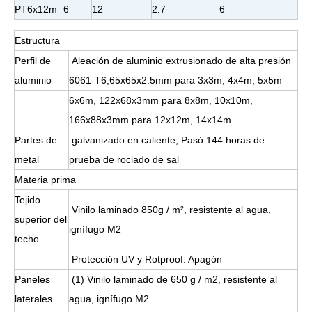
PT6x12m
6
12
2.7
6
Estructura
Perfil de
Aleación de aluminio extrusionado de alta presión
aluminio
6061-T6,65x65x2.5mm para 3x3m, 4x4m, 5x5m
6x6m, 122x68x3mm para 8x8m, 10x10m,
166x88x3mm para 12x12m, 14x14m
Partes de
galvanizado en caliente, Pasó 144 horas de
metal
prueba de rociado de sal
Materia prima
Tejido
Vinilo laminado 850g / m², resistente al agua,
superior del
ignífugo M2
techo
Protección UV y Rotproof. Apagón
Paneles
(1) Vinilo laminado de 650 g / m2, resistente al
laterales
agua, ignífugo M2