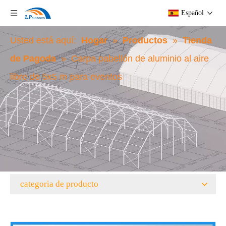
Español
Usted está aquí:
Hogar
»
Productos
»
Tienda
de Pagoda
»
Carpa pabellón de aluminio al aire
libre de 5x5 m para eventos
categoria de producto