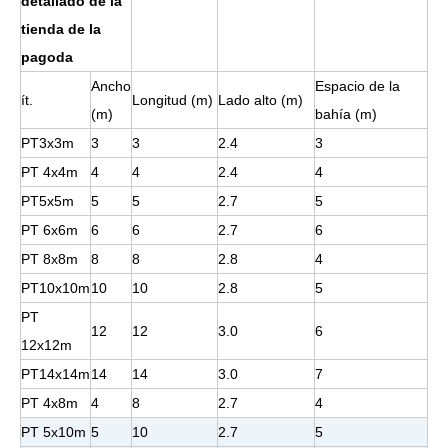
detallado de la
tienda de la
pagoda
Ancho
Espacio de la
ít.
Longitud (m)
Lado alto (m)
(m)
bahía (m)
PT3x3m
3
3
2.4
3
PT 4x4m
4
4
2.4
4
PT5x5m
5
5
2.7
5
PT 6x6m
6
6
2.7
6
PT 8x8m
8
8
2.8
4
PT10x10m
10
10
2.8
5
PT
12
12
3.0
6
12x12m
PT14x14m
14
14
3.0
7
PT 4x8m
4
8
2.7
4
PT 5x10m
5
10
2.7
5