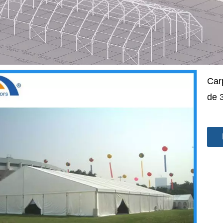
Car
de 