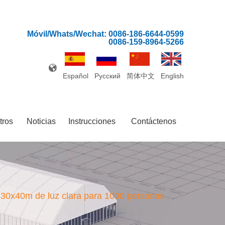
Móvil/Whats/Wechat: 0086-186-6644-0599
0086-159-8964-5266
Español
Pусский
简体中文
English
tros
Noticias
Instrucciones
Contáctenos
e 30x40m de luz clara para 1000 personas