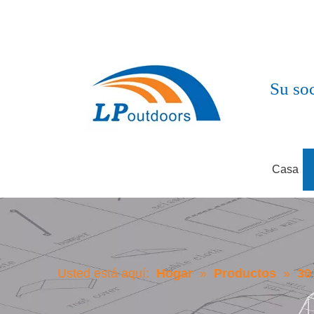
Su soc
Casa
Usted está aquí:
Hogar
»
Productos
»
30