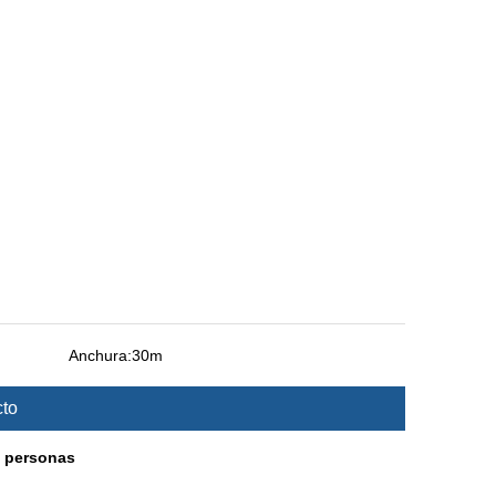
Anchura:
30m
cto
0 personas