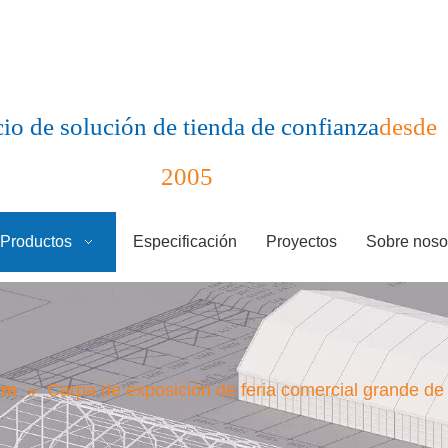
io de solución de tienda de confianza
desde
2005
Productos
Especificación
Proyectos
Sobre noso
 m
»
Carpa de exposición de feria comercial grande d