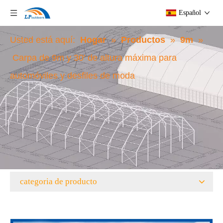
Español
Usted está aquí:
Hogar
»
Productos
»
9m
»
Carpa de 9m y 30' de altura máxima para
automóviles y desfiles de moda
categoria de producto