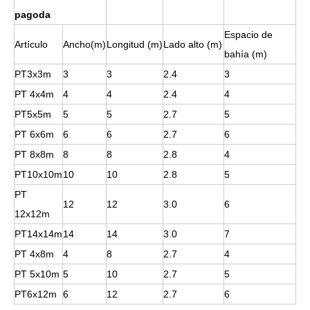
pagoda
Espacio de
Artículo
Ancho(m)
Longitud (m)
Lado alto (m)
bahía (m)
PT3x3m
3
3
2.4
3
PT 4x4m
4
4
2.4
4
PT5x5m
5
5
2.7
5
PT 6x6m
6
6
2.7
6
PT 8x8m
8
8
2.8
4
PT10x10m
10
10
2.8
5
PT
12
12
3.0
6
12x12m
PT14x14m
14
14
3.0
7
PT 4x8m
4
8
2.7
4
PT 5x10m
5
10
2.7
5
PT6x12m
6
12
2.7
6