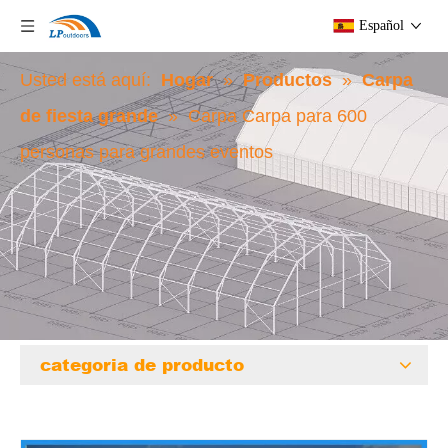
Español
Usted está aquí:
Hogar
»
Productos
»
Carpa
de fiesta grande
»
Carpa Carpa para 600
personas para grandes eventos
categoria de producto