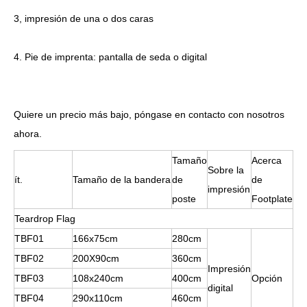
3, impresión de una o dos caras
4. Pie de imprenta: pantalla de seda o digital
Quiere un precio más bajo, póngase en contacto con nosotros
ahora.
Tamaño
Acerca
Sobre la
ít.
Tamaño de la bandera
de
de
impresión
poste
Footplate
Teardrop Flag
TBF01
166x75cm
280cm
TBF02
200X90cm
360cm
Impresión
TBF03
108x240cm
400cm
Opción
digital
TBF04
290x110cm
460cm