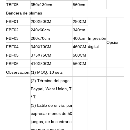
TBF05
350x130cm
560cm
Bandera de plumas
FBF01
200X50CM
280CM
FBF02
240x60cm
340cm
FBF03
280x70cm
400cm
Impresión
Opción
digital
FBF04
340X70CM
460CM
FBF05
375X75CM
500CM
FBF06
410X80CM
560CM
Observación:
(1) MOQ: 10 sets
(2) Término del pago:
Paypal, West Union, T
/ T.
(3) Estilo de envío: por
expresar menos de 50
juegos, de lo contrario
por mar o por aire