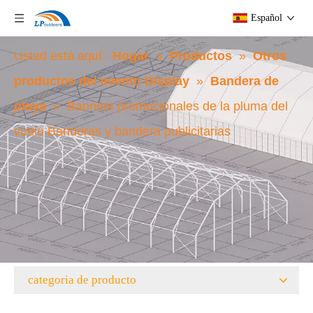
Español
Usted está aquí:
Hogar
»
Productos
»
Otros
productos del evento Display
»
Bandera de
playa
»
Banners promocionales de la pluma del
vuelo Banderas y bandera publicitarias
categoria de producto