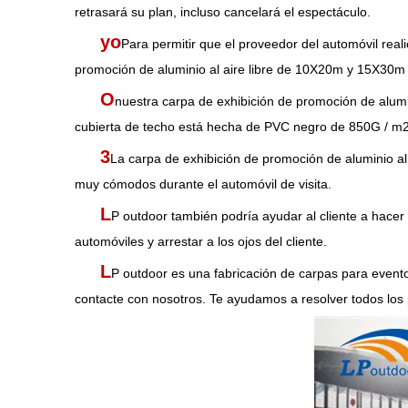
retrasará su plan, incluso cancelará el espectáculo.
yo
Para permitir que el proveedor del automóvil real
promoción de aluminio al aire libre de 10X20m y 15X30m p
O
nuestra carpa de exhibición de promoción de alumi
cubierta de techo está hecha de PVC negro de 850G / m2, t
3
La carpa de exhibición de promoción de aluminio al a
muy cómodos durante el automóvil de visita.
L
P outdoor también podría ayudar al cliente a hacer
automóviles y arrestar a los ojos del cliente.
L
P outdoor es una fabricación de carpas para evento
contacte con nosotros. Te ayudamos a resolver todos los