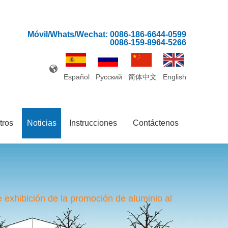
Móvil/Whats/Wechat: 0086-186-6644-0599
0086-159-8964-5266
Español
Pусский
简体中文
English
tros
Noticias
Instrucciones
Contáctenos
e exhibición de la promoción de aluminio al