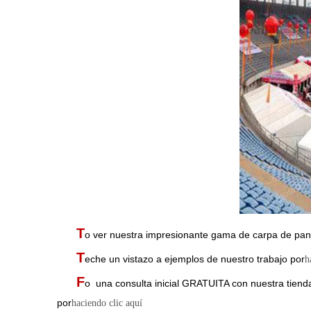
T
o ver nuestra impresionante gama de carpa de panta
T
eche un vistazo a ejemplos de nuestro trabajo por
h
F
o una consulta inicial GRATUITA con nuestra tiend
por
haciendo clic aquí