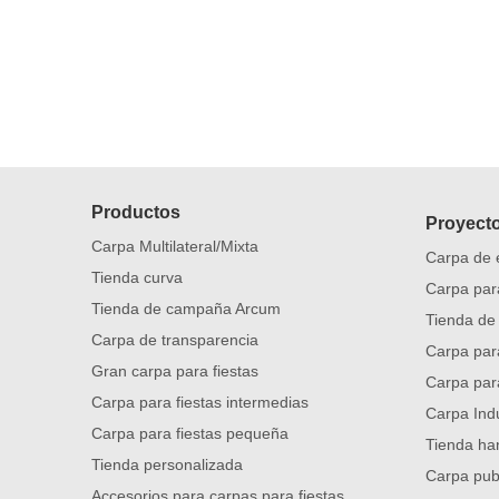
Productos
Proyect
Carpa Multilateral/Mixta
Carpa de 
Tienda curva
Carpa par
Tienda de campaña Arcum
Tienda de
Carpa de transparencia
Carpa para
Gran carpa para fiestas
Carpa par
Carpa para fiestas intermedias
Carpa Indu
Carpa para fiestas pequeña
Tienda ha
Tienda personalizada
Carpa publ
Accesorios para carpas para fiestas