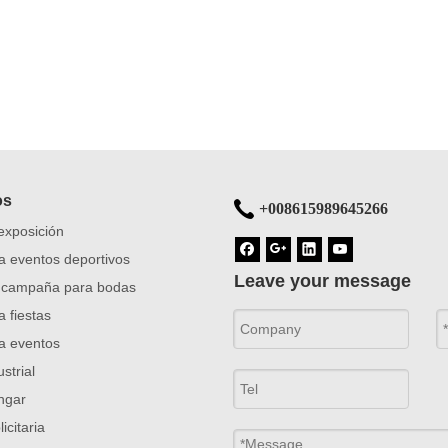
os
+008615989645266
exposición
a eventos deportivos
Leave your message
 campaña para bodas
 fiestas
a eventos
strial
ngar
icitaria